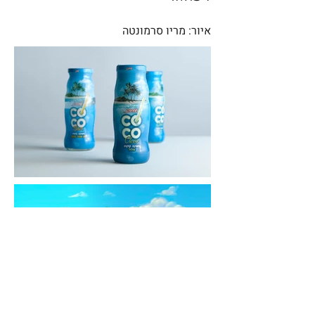
איור: מריו סרמונטה